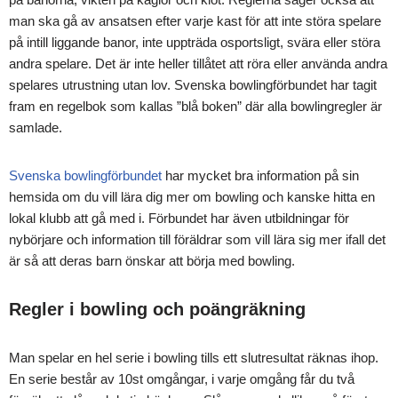
man ska gå av ansatsen efter varje kast för att inte störa spelare
på intill liggande banor, inte uppträda osportsligt, svära eller störa
andra spelare. Det är inte heller tillåtet att röra eller använda andra
spelares utrustning utan lov. Svenska bowlingförbundet har tagit
fram en regelbok som kallas ”blå boken” där alla bowlingregler är
samlade.
Svenska bowlingförbundet
har mycket bra information på sin
hemsida om du vill lära dig mer om bowling och kanske hitta en
lokal klubb att gå med i. Förbundet har även utbildningar för
nybörjare och information till föräldrar som vill lära sig mer ifall det
är så att deras barn önskar att börja med bowling.
Regler i bowling och poängräkning
Man spelar en hel serie i bowling tills ett slutresultat räknas ihop.
En serie består av 10st omgångar, i varje omgång får du två