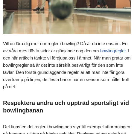
Vill du lära dig mer om regler i bowling? Då är du inte ensam. En
av våra mest lästa sidor är glädjande nog den om
bowlingregler
. I
den här artikeln tänkte vi fördjupa oss i ämnet. När man pratar om
bowlingregler så är det inte särskilt besvärligt för den som inte
tävlar. Den första grundläggande regeln är att man inte får göra
övertramp på linjen, de flesta banor har en sensor som håller koll
på det.
Respektera andra och uppträd sportsligt vid
bowlingbanan
Det finns en del regler i bowling och styr till exempel utformningen
på banorna, vikten på käglor och klot. Reglerna säger också att