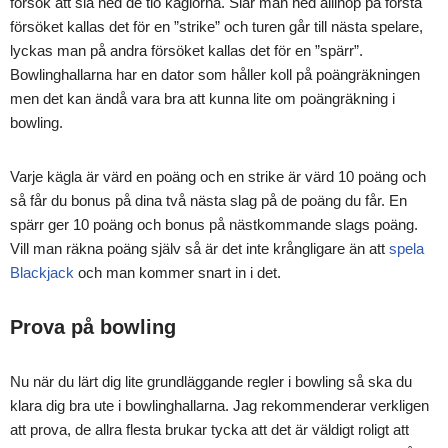
försök att slå ned de tio käglorna. Slår man ned allihop på första
försöket kallas det för en ”strike” och turen går till nästa spelare,
lyckas man på andra försöket kallas det för en ”spärr”.
Bowlinghallarna har en dator som håller koll på poängräkningen
men det kan ändå vara bra att kunna lite om poängräkning i
bowling.
Varje kägla är värd en poäng och en strike är värd 10 poäng och
så får du bonus på dina två nästa slag på de poäng du får. En
spärr ger 10 poäng och bonus på nästkommande slags poäng.
Vill man räkna poäng själv så är det inte krångligare än att
spela
Blackjack
och man kommer snart in i det.
Prova på bowling
Nu när du lärt dig lite grundläggande regler i bowling så ska du
klara dig bra ute i bowlinghallarna. Jag rekommenderar verkligen
att prova, de allra flesta brukar tycka att det är väldigt roligt att